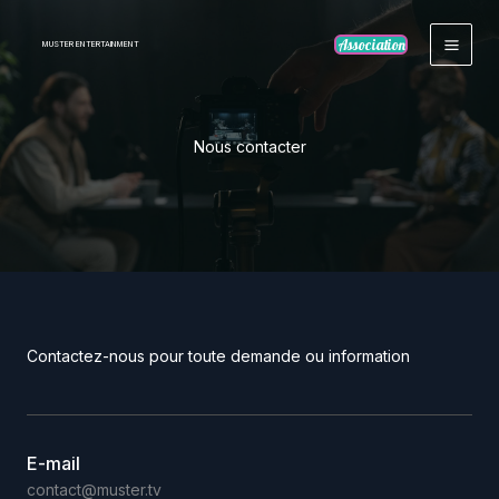
Aller
au
Association
MUSTER ENTERTAINMENT
contenu
Nous contacter
Contactez-nous pour toute demande ou information
E-mail
contact@muster.tv